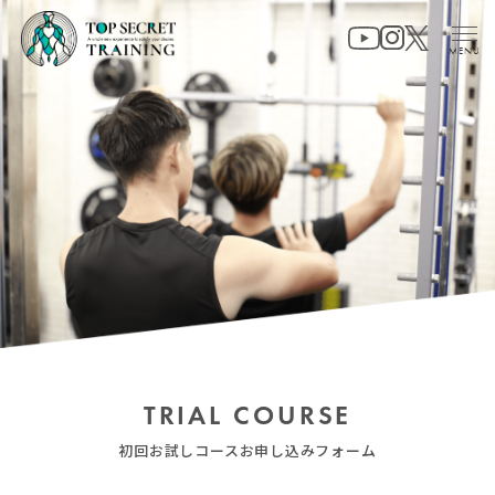
S
k
i
p
t
o
c
o
n
t
e
n
t
TRIAL COURSE
初回お試しコースお申し込みフォーム